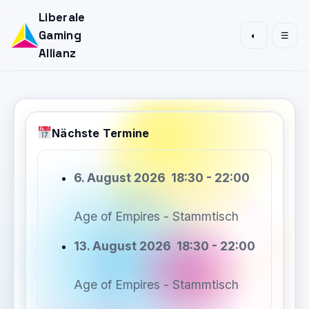
Liberale
Gaming
◐
☰
Allianz
Nächste Termine
6. August 2026
18:30
-
22:00
Age of Empires - Stammtisch
13. August 2026
18:30
-
22:00
Age of Empires - Stammtisch